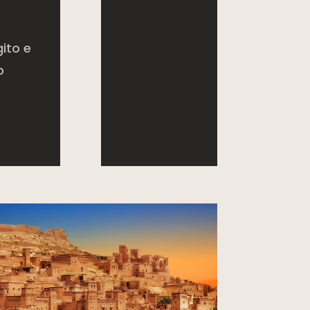
ito e
o