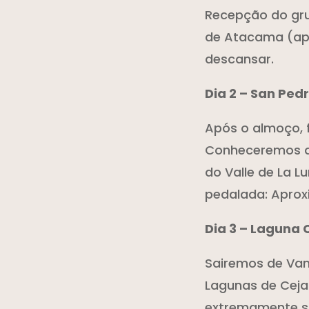
Recepção do gru
de Atacama (apr
descansar.
Dia 2 – San Pe
Após o almoço, 
Conheceremos as
do Valle de La Lu
pedalada: Apro
Dia 3 – Laguna 
Sairemos de Van
Lagunas de Ceja
extremamente sal