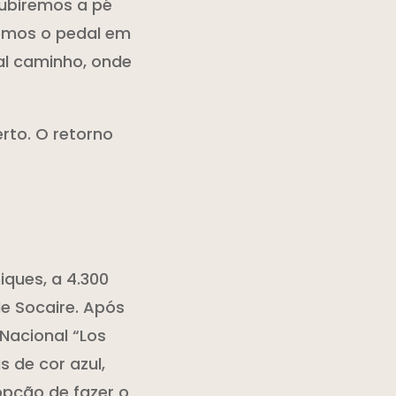
Subiremos a pé
emos o pedal em
al caminho, onde
rto. O retorno
iques, a 4.300
e Socaire. Após
Nacional “Los
 de cor azul,
opção de fazer o