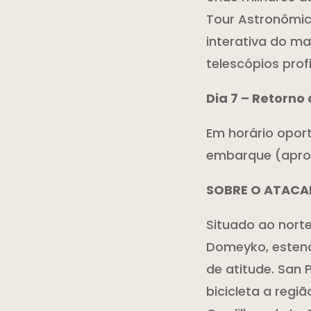
Tour Astronômi
interativa do m
telescópios profi
Dia 7 – Retorn
Em horário opor
embarque (aprox
SOBRE O ATAC
Situado ao norte
Domeyko, estend
de atitude. San 
bicicleta a reg