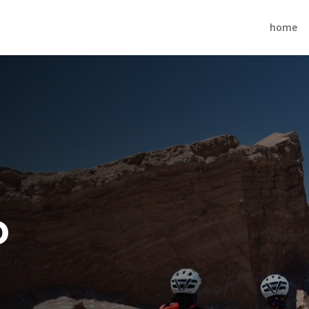
home
o