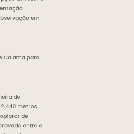
sentação
 observação em
de Calama para
heira de
 2.440 metros
explorar de
cravado entre a