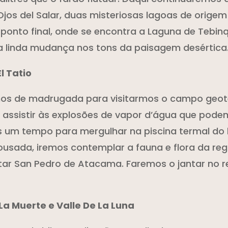
jos del Salar, duas misteriosas lagoas de orige
onto final, onde se encontra a Laguna de Tebin
 a linda mudança nos tons da paisagem desértica
l Tatio
mos de madrugada para visitarmos o campo geot
s assistir às explosões de vapor d’água que pode
 um tempo para mergulhar na piscina termal do l
usada, iremos contemplar a fauna e flora da regi
utar San Pedro de Atacama. Faremos o jantar no 
 La Muerte e Valle De La Luna