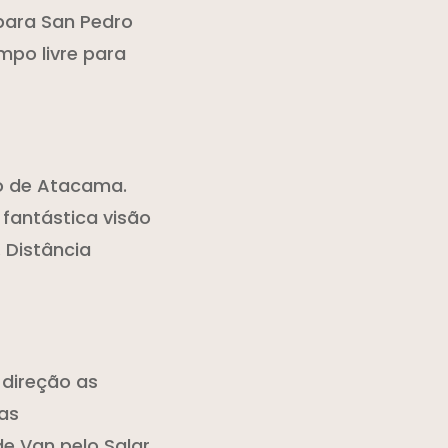
para San Pedro
mpo livre para
ro de Atacama.
fantástica visão
. Distância
 direção as
as
de Van pelo Salar