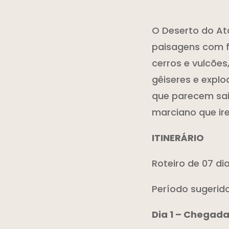
O Deserto do At
paisagens com f
cerros e vulcões
gêiseres e expl
que parecem sair
marciano que ir
ITINERÁRIO
Roteiro de 07 d
Período sugerido
Dia 1 – Chegad