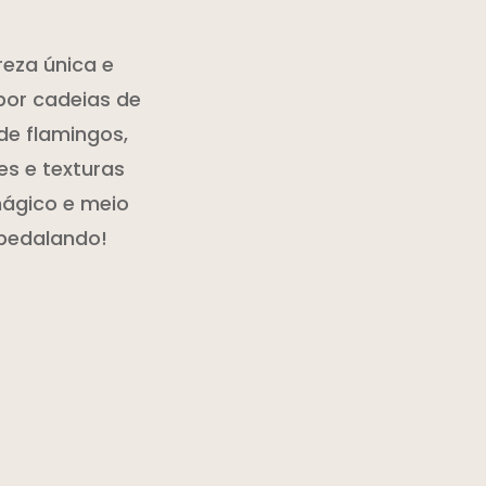
reza única e
por cadeias de
de flamingos,
es e texturas
mágico e meio
pedalando!