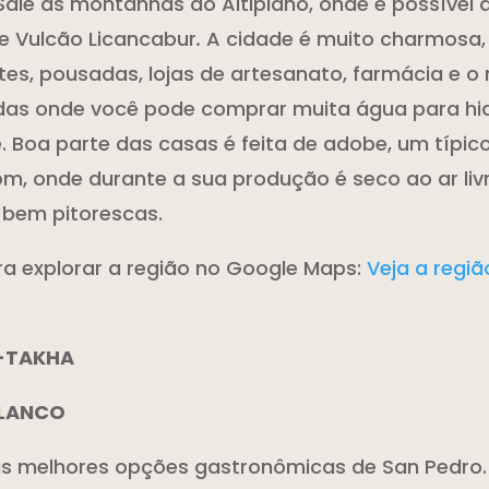
 Sale as montanhas do Altiplano, onde é possível 
e Vulcão Licancabur
.
A cidade é muito charmosa,
tes, pousadas, lojas de artesanato, farmácia e o
das onde você pode comprar muita água para hi
Boa parte das casas é feita de adobe, um típico
m, onde durante a sua produção é seco ao ar livr
bem pitorescas.
ara explorar a região no Google Maps:
Veja a regi
-TAKHA
BLANCO
s melhores opções gastronômicas de San Pedro.