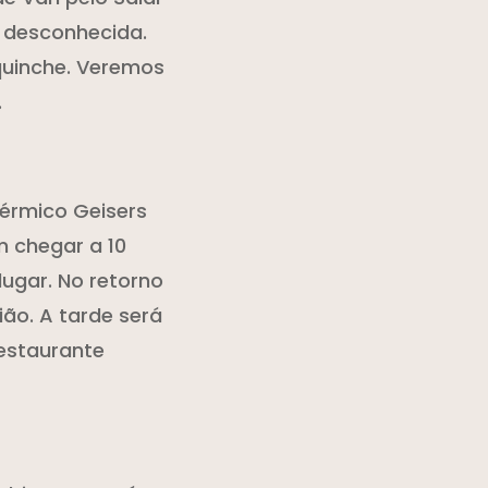
m desconhecida.
quinche. Veremos
.
érmico Geisers
m chegar a 10
ugar. No retorno
ão. A tarde será
restaurante