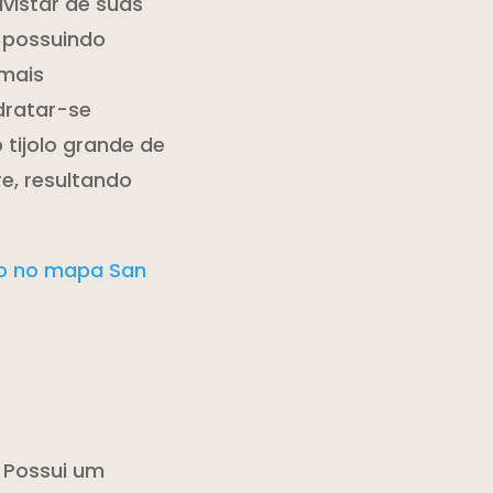
avistar de suas
 possuindo
 mais
dratar-se
 tijolo grande de
e, resultando
ão no mapa San
 Possui um