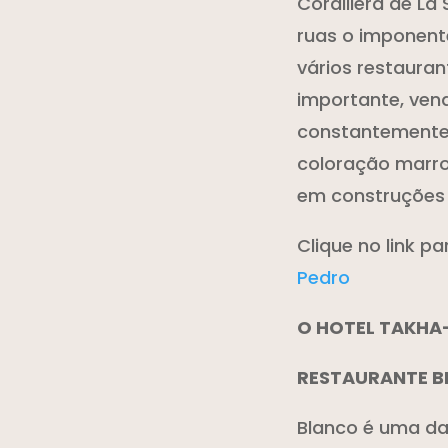
Cordillera de La
ruas o imponent
vários restauran
importante, ven
constantemente. 
coloração marro
em construções 
Clique no link p
Pedro
O HOTEL TAKHA
RESTAURANTE 
Blanco é uma da