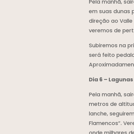
Pela manhã, sair
em suas dunas p
direção ao Valle
veremos de pert
Subiremos na pr
será feito pedal
Aproximadamen
Dia 6 – Lagunas
Pela manhã, sair
metros de altit
lanche, seguire
Flamencos”. Vere
onde milhares d