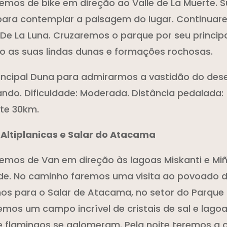
emos de bike em direção ao Valle de La Muerte. 
ara contemplar a paisagem do lugar. Continuar
 De La Luna. Cruzaremos o parque por seu princip
o as suas lindas dunas e formações rochosas.
incipal Duna para admirarmos a vastidão do dese
ando. Dificuldade: Moderada. Distância pedalada:
te 30km.
 Altiplanicas e Salar do Atacama
emos de Van em direção às lagoas Miskanti e Miñ
ude. No caminho faremos uma visita ao povoado d
mos para o Salar de Atacama, no setor do Parque 
mos um campo incrível de cristais de sal e lagoas
e flamingos se aglomeram. Pela noite teremos a 