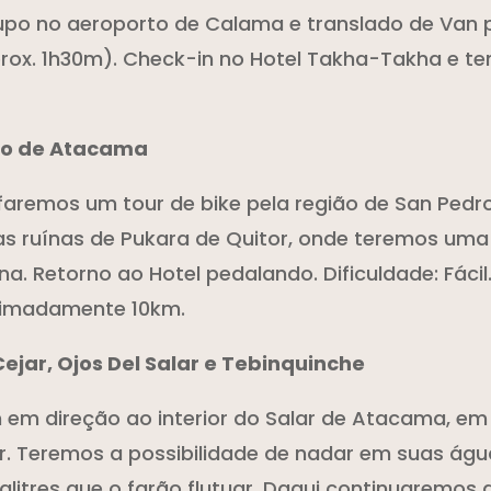
po no aeroporto de Calama e translado de Van 
ox. 1h30m). Check-in no Hotel Takha-Takha e te
dro de Atacama
faremos um tour de bike pela região de San Ped
 ruínas de Pukara de Quitor, onde teremos uma 
na. Retorno ao Hotel pedalando. Dificuldade: Fácil
ximadamente 10km.
Cejar, Ojos Del Salar e Tebinquinche
 em direção ao interior do Salar de Atacama, em
r. Teremos a possibilidade de nadar em suas águ
itres que o farão flutuar. Daqui continuaremos 