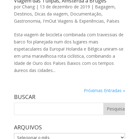
Viagem das Tulipas, Amsterdã a Bruges
por
Chang
|
13 de dezembro de 2019
|
Bagagem
,
Destinos
,
Dicas da viagem
,
Documentação
,
Gastronomia
,
I'mOut Viagens & Experiências
,
Países
Esta viagem de bicicleta combinada com travessias de
barco foi planejada num dos lugares mais
espetaculares da Europa! Holanda e Bélgica uniram-se
em uma maravilhosa rota ciclística, combinando a
Idade de Ouro dos Países Baixos com os tempos
áureos das cidades...
Próximas Entradas »
BUSCAR
ARQUIVOS
ARQUIVOS