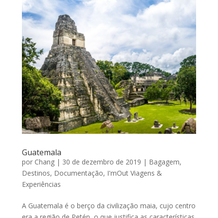
Guatemala
por
Chang
|
30 de dezembro de 2019
|
Bagagem
,
Destinos
,
Documentação
,
I'mOut Viagens &
Experiências
A Guatemala é o berço da civilização maia, cujo centro
era a região de Petén, o que justifica as características