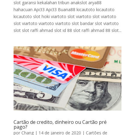
slot garansi kekalahan tribun anakslot arya88
hahacuan Api33 Api33 Buana88 kicautoto kicautoto
kicautoto slot hoki viartoto slot viartoto slot viartoto
slot viartoto viartoto viartoto slot bandar slot viartoto
slot slot raffi ahmad slot id 88 slot raffi ahmad 88 slot...
Cartão de credito, dinheiro ou Cartão pré
pago?
por
Chang
|
14 de janeiro de 2020
|
Cartões de